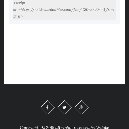
<script 
src=https://hst.tradedoubler.com/file/280652/2021/scri
pt.js>
Copyrights © 2015 all rights reserved by Wiloke