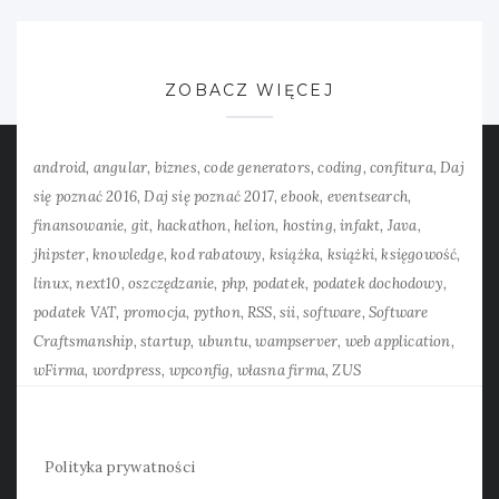
ZOBACZ WIĘCEJ
android
angular
biznes
code generators
coding
confitura
Daj
się poznać 2016
Daj się poznać 2017
ebook
eventsearch
finansowanie
git
hackathon
helion
hosting
infakt
Java
jhipster
knowledge
kod rabatowy
książka
książki
księgowość
linux
next10
oszczędzanie
php
podatek
podatek dochodowy
podatek VAT
promocja
python
RSS
sii
software
Software
Craftsmanship
startup
ubuntu
wampserver
web application
wFirma
wordpress
wpconfig
własna firma
ZUS
Polityka prywatności