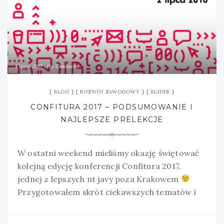
4 lipca 2017
No Comment
BLOG
ROZWÓJ ZAWODOWY
SLIDER
CONFITURA 2017 – PODSUMOWANIE I
NAJLEPSZE PRELEKCJE
W ostatni weekend mieliśmy okazję świętować
kolejną edycję konferencji Confitura 2017,
jednej z lepszych nt javy poza Krakowem
Przygotowałem skrót ciekawszych tematów i
link do obecnych materiałów! Zapraszam!