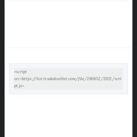
<script 
src=https://hst.tradedoubler.com/file/280652/2021/scri
pt.js>