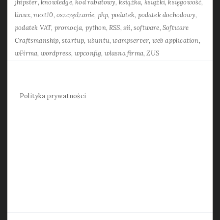
jhipster
knowledge
kod rabatowy
książka
książki
księgowość
linux
next10
oszczędzanie
php
podatek
podatek dochodowy
podatek VAT
promocja
python
RSS
sii
software
Software
Craftsmanship
startup
ubuntu
wampserver
web application
wFirma
wordpress
wpconfig
własna firma
ZUS
Polityka prywatności