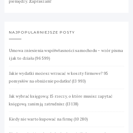
pieniędzy. Zapraszam!
NAJPOPULARNIEJSZE POSTY
Umowa zniesienia współwłasności samochodu – wzór pisma
i jak to działa
(96 599)
Jakie wydatki możesz wrzucać w koszty firmowe? 95
pomysłów na obniżenie podatku!
(13 993)
Jak wybrać księgową: 15 rzeczy, o które musisz zapytać
księgową zanim ją zatrudnisz
(13 138)
Kiedy nie warto kupować na firmę
(10 280)