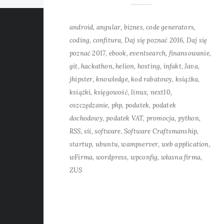
android
angular
biznes
code generators
coding
confitura
Daj się poznać 2016
Daj się
poznać 2017
ebook
eventsearch
finansowanie
git
hackathon
helion
hosting
infakt
Java
jhipster
knowledge
kod rabatowy
książka
książki
księgowość
linux
next10
oszczędzanie
php
podatek
podatek
dochodowy
podatek VAT
promocja
python
RSS
sii
software
Software Craftsmanship
startup
ubuntu
wampserver
web application
wFirma
wordpress
wpconfig
własna firma
ZUS