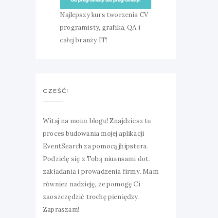
Najlepszy kurs tworzenia CV
programisty, grafika, QA i
całej branży IT!
CZEŚĆ!
Witaj na moim blogu! Znajdziesz tu
proces budowania mojej aplikacji
EventSearch za pomocą jhipstera.
Podzielę się z Tobą niuansami dot.
zakładania i prowadzenia firmy. Mam
również nadzieję, że pomogę Ci
zaoszczędzić trochę pieniędzy.
Zapraszam!