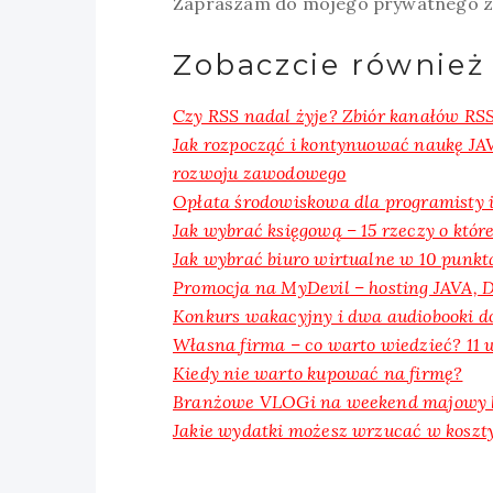
Zapraszam do mojego prywatnego ze
Zobaczcie również
Czy RSS nadal żyje? Zbiór kanałów RSS
Jak rozpocząć i kontynuować naukę JA
rozwoju zawodowego
Opłata środowiskowa dla programisty i
Jak wybrać księgową – 15 rzeczy o któ
Jak wybrać biuro wirtualne w 10 punkta
Promocja na MyDevil – hosting JAVA, Dj
Konkurs wakacyjny i dwa audiobooki d
Własna firma – co warto wiedzieć? 11
Kiedy nie warto kupować na firmę?
Branżowe VLOGi na weekend majowy k
Jakie wydatki możesz wrzucać w koszt