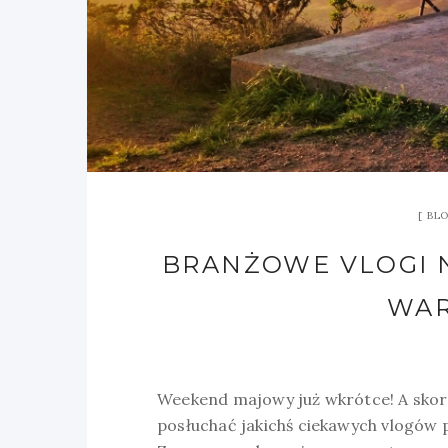
BL
BRANŻOWE VLOGI 
WAR
Weekend majowy już wkrótce! A skoro
posłuchać jakichś ciekawych vlogów