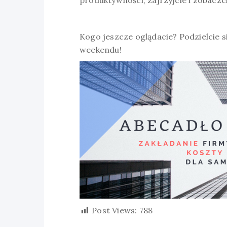
produktywności, zajrzyjcie i zobaczc
Kogo jeszcze oglądacie? Podzielcie 
weekendu!
Post Views:
788