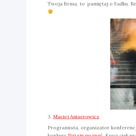
Twoja firma, to pamiętaj o Sadku. B
3.
Maciej Aniserowicz
Programista, organizator konferenc
konkurs
Daj się poznać
. Kręci cieka