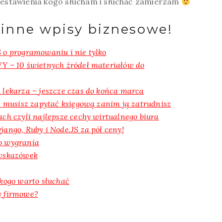
stawienia kogo słucham i słuchać zamierzam
 inne wpisy biznesowe!
 o programowaniu i nie tylko
VY – 10 świetnych źródeł materiałów do
 lekarza – jeszcze czas do końca marca
re musisz zapytać księgową zanim ją zatrudnisz
ch czyli najlepsze cechy wirtualnego biura
ango, Ruby i Node.JS za pół ceny!
o wygrania
 wskazówek
ogo warto słuchać
y firmowe?