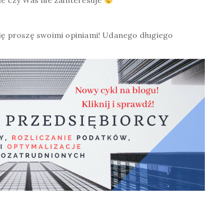
ie czy Was nie zainteresuje
się proszę swoimi opiniami! Udanego długiego