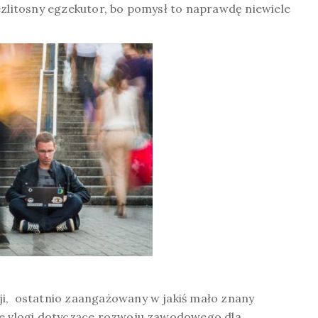
ezlitosny egzekutor, bo pomysł to naprawdę niewiele
ji, ostatnio zaangażowany w jakiś mało znany
we vlogi dotyczące rozwoju zawodowego dla